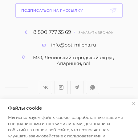
ПОДПИСАТЬСЯ НА РАССЫЛКУ
8 800 777 35 69
ЗАКАЗАТЬ ЗВОНОК
info@opt-milena.ru
М.О, Ленинский городской округ,
Апаринки, вл1
Файлы cookie
2026 © ООО "Вайт Текстиль групп"
Мы используем файлы cookie, разработанные нашими
Любая информация на сайте носит справочный
специалистами и третьими лицами, для анализа
характер и не является публичной офертой
событий на нашем веб-сайте, что позволяет нам
определяемой положениями пункта 2 статьи 437
улучшать взаимодействие с пользователями и