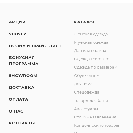
АКЦИИ
КАТАЛОГ
УСЛУГИ
Женская одежда
Мужская одежда
ПОЛНЫЙ ПРАЙС-ЛИСТ
Детская одежда
БОНУСНАЯ
Одежда Premium
ПРОГРАММА
Одежда по размерам
SHOWROOM
Обувь оптом
Для дома
ДОСТАВКА
Спецодежда
ОПЛАТА
Товары для бани
Аксессуары
О НАС
Отдых - Развлечения
КОНТАКТЫ
Канцелярские товары