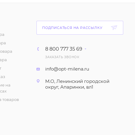
мужские,
ассортиментом (р-р
41-45)
182
₽
/шт
ПОДПИСАТЬСЯ НА РАССЫЛКУ
ра
Тапочки "Закрытые
ара
"Эконом"", мужские (р-
8 800 777 35 69
р 41-45)
товара
ЗАКАЗАТЬ ЗВОНОК
ара
182
₽
/шт
т
info@opt-milena.ru
Сланцы "Вьетнамки",
каз
М.О, Ленинский городской
мужские (р-р 39-45)
ие на
округ, Апаринки, вл1
сах
140
₽
/шт
 товаров
Кеды "Со шнурками",
мужские (р-р 41-46)
422
₽
/шт