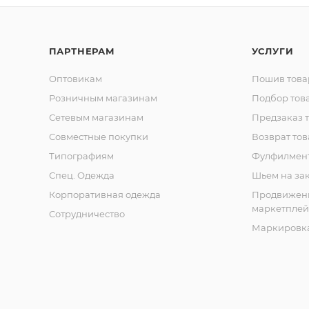
ПАРТНЕРАМ
УСЛУГИ
Оптовикам
Пошив това
Розничным магазинам
Подбор тов
Сетевым магазинам
Предзаказ 
Совместные покупки
Возврат тов
Типографиям
Фулфилмен
Спец. Одежда
Шьем на за
Корпоративная одежда
Продвижен
маркетплей
Сотрудничество
Маркировка