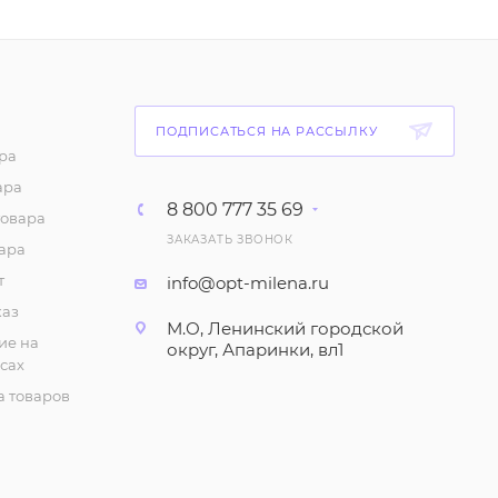
бретелях", однотонная
(6-10 лет)
87
₽
/шт
ПОДПИСАТЬСЯ НА РАССЫЛКУ
Майка с принтом для
ра
девочки (6-10 лет)
ара
75
₽
/шт
8 800 777 35 69
товара
ЗАКАЗАТЬ ЗВОНОК
ара
Шорты с принтом для
девочки (1-4 года)
т
info@opt-milena.ru
каз
147
₽
/шт
М.О, Ленинский городской
ие на
округ, Апаринки, вл1
сах
Халат летний (5-8 лет)
 товаров
280
₽
/шт