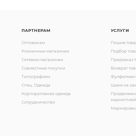
ПАРТНЕРАМ
УСЛУГИ
Оптовикам
Пошив това
Розничным магазинам
Подбор тов
Сетевым магазинам
Предзаказ 
Совместные покупки
Возврат тов
Типографиям
Фулфилмен
Спец. Одежда
Шьем на за
Корпоративная одежда
Продвижен
маркетплей
Сотрудничество
Маркировка