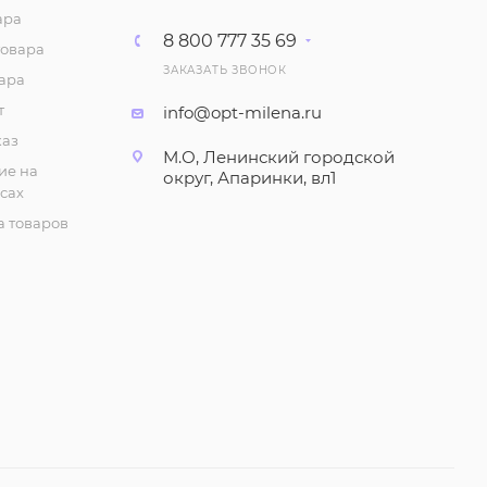
ара
8 800 777 35 69
товара
ЗАКАЗАТЬ ЗВОНОК
ара
т
info@opt-milena.ru
каз
М.О, Ленинский городской
ие на
округ, Апаринки, вл1
сах
 товаров