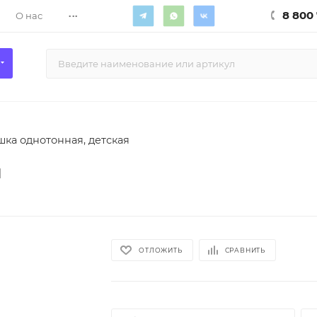
...
8 800 
О нас
ка однотонная, детская
я
ОТЛОЖИТЬ
СРАВНИТЬ