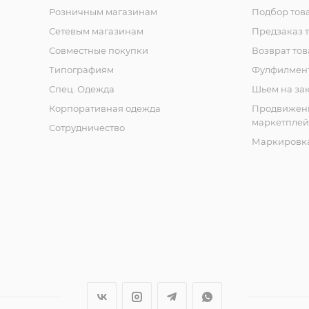
Розничным магазинам
Подбор тов
Сетевым магазинам
Предзаказ 
Совместные покупки
Возврат тов
Типографиям
Фулфилмен
Спец. Одежда
Шьем на за
Корпоративная одежда
Продвижен
маркетплей
Сотрудничество
Маркировка