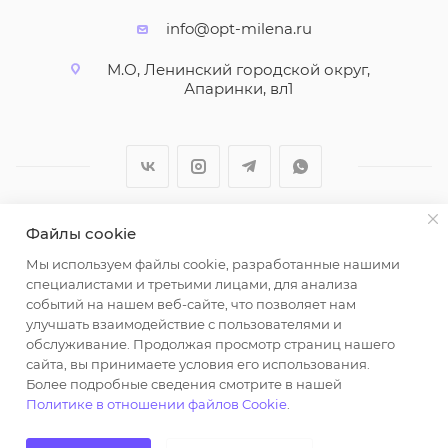
info@opt-milena.ru
М.О, Ленинский городской округ,
Апаринки, вл1
Файлы cookie
2026 © ООО "Вайт Текстиль групп"
Мы используем файлы cookie, разработанные нашими
Любая информация на сайте носит справочный
специалистами и третьими лицами, для анализа
характер и не является публичной офертой
событий на нашем веб-сайте, что позволяет нам
определяемой положениями пункта 2 статьи 437
улучшать взаимодействие с пользователями и
Гражданского кодекса Российской Федерации.
обслуживание. Продолжая просмотр страниц нашего
Использование любых материалов, опубликованных
сайта, вы принимаете условия его использования.
Более подробные сведения смотрите в нашей
на https://opt-milena.ru, допустимо только при
Политике в отношении файлов Cookie
.
наличии письменного разрешения редакции и
активной ссылки на https://opt-milena.ru