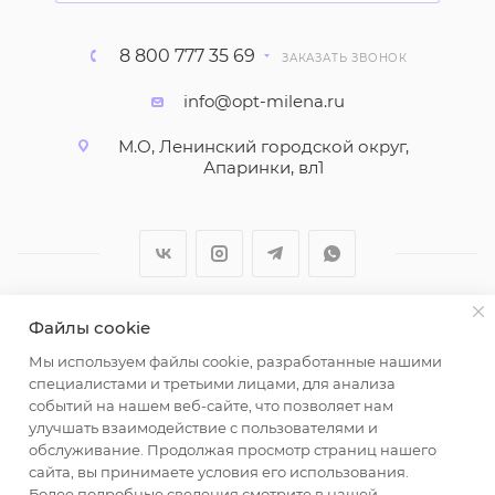
8 800 777 35 69
ЗАКАЗАТЬ ЗВОНОК
info@opt-milena.ru
М.О, Ленинский городской округ,
Апаринки, вл1
Файлы cookie
2026 © ООО "Вайт Текстиль групп"
Мы используем файлы cookie, разработанные нашими
Любая информация на сайте носит справочный
специалистами и третьими лицами, для анализа
характер и не является публичной офертой
событий на нашем веб-сайте, что позволяет нам
определяемой положениями пункта 2 статьи 437
улучшать взаимодействие с пользователями и
Гражданского кодекса Российской Федерации.
обслуживание. Продолжая просмотр страниц нашего
Использование любых материалов, опубликованных
сайта, вы принимаете условия его использования.
Более подробные сведения смотрите в нашей