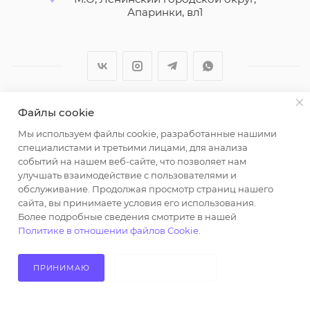
Апаринки, вл1
Файлы cookie
2026 © ООО "Вайт Текстиль групп"
Мы используем файлы cookie, разработанные нашими
Любая информация на сайте носит справочный
специалистами и третьими лицами, для анализа
характер и не является публичной офертой
событий на нашем веб-сайте, что позволяет нам
определяемой положениями пункта 2 статьи 437
улучшать взаимодействие с пользователями и
Гражданского кодекса Российской Федерации.
обслуживание. Продолжая просмотр страниц нашего
Использование любых материалов, опубликованных
сайта, вы принимаете условия его использования.
Более подробные сведения смотрите в нашей
на https://opt-milena.ru, допустимо только при
Политике в отношении файлов Cookie
.
наличии письменного разрешения редакции и
активной ссылки на https://opt-milena.ru
ПРИНИМАЮ
НЕ ПРИНИМАЮ