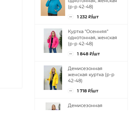
однотонная, женская
(р-р 42-48)
1 232
₽
/шт
Куртка "Осенняя"
однотонная, женская
(р-р 42-48)
1 848
₽
/шт
Демисезонная
женская куртка (р-р
42-48)
1 718
₽
/шт
Демисезонная
женская куртка с
капюшоном (р-р 42-
48)
1 848
₽
/шт