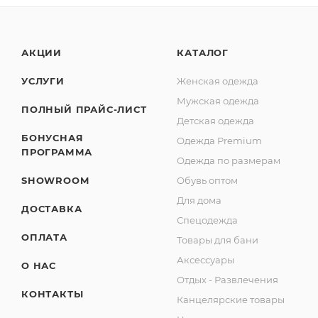
АКЦИИ
КАТАЛОГ
УСЛУГИ
Женская одежда
Мужская одежда
ПОЛНЫЙ ПРАЙС-ЛИСТ
Детская одежда
БОНУСНАЯ
Одежда Premium
ПРОГРАММА
Одежда по размерам
SHOWROOM
Обувь оптом
Для дома
ДОСТАВКА
Спецодежда
ОПЛАТА
Товары для бани
Аксессуары
О НАС
Отдых - Развлечения
КОНТАКТЫ
Канцелярские товары