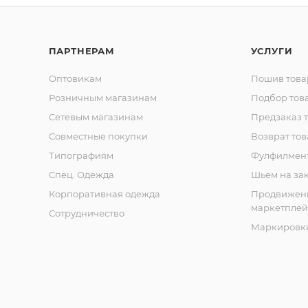
ПАРТНЕРАМ
УСЛУГИ
Оптовикам
Пошив това
Розничным магазинам
Подбор тов
Сетевым магазинам
Предзаказ 
Совместные покупки
Возврат тов
Типографиям
Фулфилмен
Спец. Одежда
Шьем на за
Корпоративная одежда
Продвижен
маркетплей
Сотрудничество
Маркировка