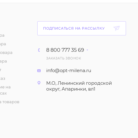
Демисезонная
женская куртка весна-
осень (р-р 42-48)
ПОДПИСАТЬСЯ НА РАССЫЛКУ
1 911
₽
/шт
ра
ара
Демисезонная
8 800 777 35 69
товара
женская куртка
ЗАКАЗАТЬ ЗВОНОК
(Рубашка) весна-осень
ара
(р-р 42-48)
т
info@opt-milena.ru
1 872
₽
/шт
каз
М.О, Ленинский городской
ие на
округ, Апаринки, вл1
Куртка женская
сах
двухсторонняя (р-р
 товаров
42-48)
2 940
₽
/шт
Куртка женская
еврозима на