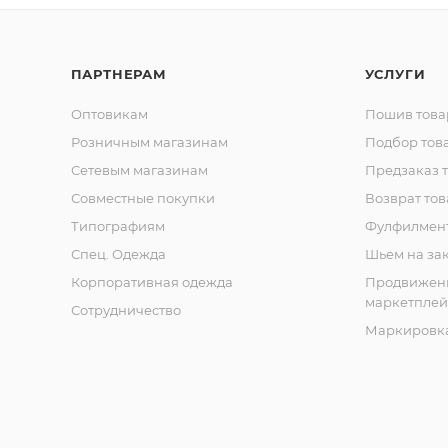
ПАРТНЕРАМ
УСЛУГИ
Оптовикам
Пошив това
Розничным магазинам
Подбор тов
Сетевым магазинам
Предзаказ 
Совместные покупки
Возврат тов
Типографиям
Фулфилмен
Спец. Одежда
Шьем на за
Корпоративная одежда
Продвижен
маркетплей
Сотрудничество
Маркировка