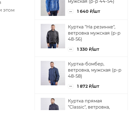
мужская (р-р 44-54)
я
и этом
1 640
₽
/шт
Куртка "На резинке",
ветровка мужская (р-р
48-56)
1 330
₽
/шт
Куртка-бомбер,
ветровка, мужская (р-р
48-58)
1 872
₽
/шт
Куртка прямая
"Classic", ветровка,
мужская (р-р 48-56)
1 640
₽
/шт