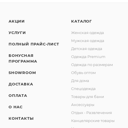
АКЦИИ
КАТАЛОГ
УСЛУГИ
Женская одежда
Мужская одежда
ПОЛНЫЙ ПРАЙС-ЛИСТ
Детская одежда
БОНУСНАЯ
Одежда Premium
ПРОГРАММА
Одежда по размерам
SHOWROOM
Обувь оптом
Для дома
ДОСТАВКА
Спецодежда
ОПЛАТА
Товары для бани
Аксессуары
О НАС
Отдых - Развлечения
КОНТАКТЫ
Канцелярские товары