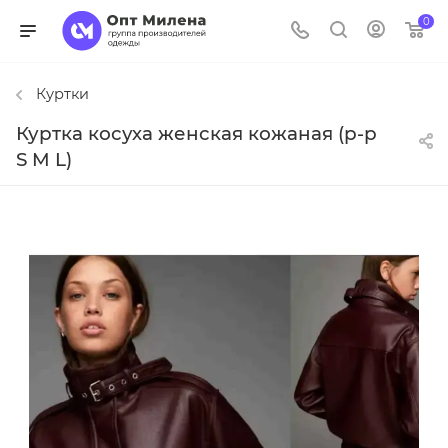
0
Куртки
Куртка косуха женская кожаная (р-р
S M L)