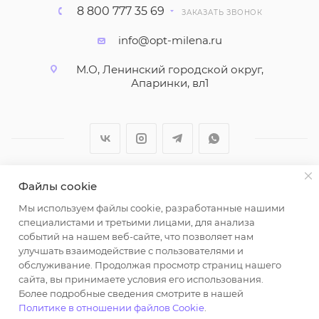
8 800 777 35 69
ЗАКАЗАТЬ ЗВОНОК
info@opt-milena.ru
М.О, Ленинский городской округ,
Апаринки, вл1
Файлы cookie
2026 © ООО "Вайт Текстиль групп"
Мы используем файлы cookie, разработанные нашими
Любая информация на сайте носит справочный
специалистами и третьими лицами, для анализа
характер и не является публичной офертой
событий на нашем веб-сайте, что позволяет нам
определяемой положениями пункта 2 статьи 437
улучшать взаимодействие с пользователями и
Гражданского кодекса Российской Федерации.
обслуживание. Продолжая просмотр страниц нашего
Использование любых материалов, опубликованных
сайта, вы принимаете условия его использования.
Более подробные сведения смотрите в нашей
на https://opt-milena.ru, допустимо только при
Политике в отношении файлов Cookie
.
наличии письменного разрешения редакции и