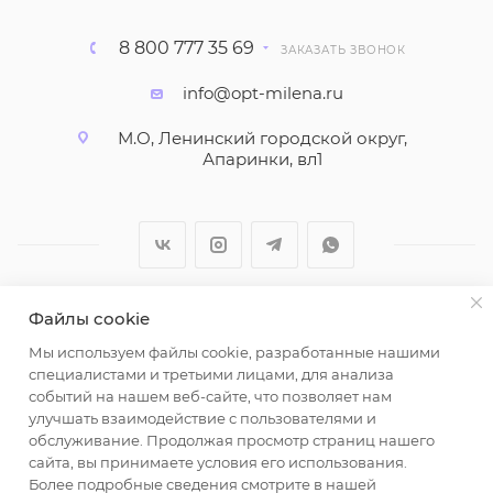
8 800 777 35 69
ЗАКАЗАТЬ ЗВОНОК
info@opt-milena.ru
М.О, Ленинский городской округ,
Апаринки, вл1
Файлы cookie
2026 © ООО "Вайт Текстиль групп"
Мы используем файлы cookie, разработанные нашими
Любая информация на сайте носит справочный
специалистами и третьими лицами, для анализа
характер и не является публичной офертой
событий на нашем веб-сайте, что позволяет нам
определяемой положениями пункта 2 статьи 437
улучшать взаимодействие с пользователями и
Гражданского кодекса Российской Федерации.
обслуживание. Продолжая просмотр страниц нашего
Использование любых материалов, опубликованных
сайта, вы принимаете условия его использования.
Более подробные сведения смотрите в нашей
на https://opt-milena.ru, допустимо только при