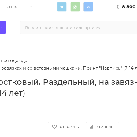
...
8 800 
О нас
ная одежда
—
завязках и со вставными чашками. Принт "Надпись" (7-14 л
остковый. Раздельный, на завяз
4 лет)
ОТЛОЖИТЬ
СРАВНИТЬ