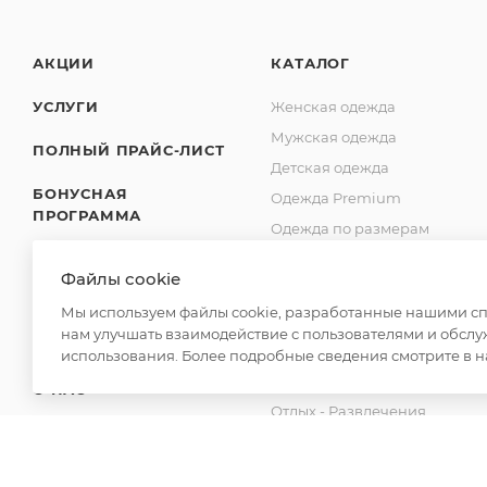
АКЦИИ
КАТАЛОГ
УСЛУГИ
Женская одежда
Мужская одежда
ПОЛНЫЙ ПРАЙС-ЛИСТ
Детская одежда
БОНУСНАЯ
Одежда Premium
ПРОГРАММА
Одежда по размерам
SHOWROOM
Обувь оптом
Файлы cookie
Для дома
ДОСТАВКА
Мы используем файлы cookie, разработанные нашими спе
Спецодежда
нам улучшать взаимодействие с пользователями и обслу
ОПЛАТА
Товары для бани
использования. Более подробные сведения смотрите в 
Аксессуары
О НАС
Отдых - Развлечения
КОНТАКТЫ
Канцелярские товары
Новинки