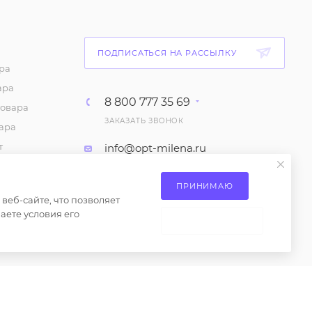
ПОДПИСАТЬСЯ НА РАССЫЛКУ
ра
ара
8 800 777 35 69
товара
ЗАКАЗАТЬ ЗВОНОК
ара
т
info@opt-milena.ru
каз
М.О, Ленинский городской
ие на
ПРИНИМАЮ
округ, Апаринки, вл1
сах
еб-сайте, что позволяет
аете условия его
 товаров
НЕ ПРИНИМАЮ