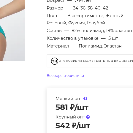
Возраст
—
7-14 лет
Размер
—
34, 36, 38, 40, 42
Цвет
—
В ассортименте, Желтый,
Розовый, Фуксия, Голубой
Состав
—
82% полиамид, 18% эластан
Количество в упаковке
—
5 шт
Материал
—
Полиамид, Эластан
ЭТА ПОЗИЦИЯ МОЖЕТ БЫТЬ ПОД ВАШИМ Б
Все характеристики
Мелкий опт
581
₽
/шт
Крупный опт
542
₽
/шт