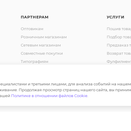
ПАРТНЕРАМ
УСЛУГИ
Оптовикам
Пошив това
Розничным магазинам
Подбор тов
Сетевым магазинам
Предзаказ 
Совместные покупки
Возврат тов
Типографиям
Фулфилмен
Спец. Одежда
Шьем на за
Корпоративная одежда
Продвижен
маркетплей
циалистами и третьими лицами, для анализа событий на нашем в
Сотрудничество
живание. Продолжая просмотр страниц нашего сайта, вы приним
Маркировка
нашей
Политике в отношении файлов Cookie
.