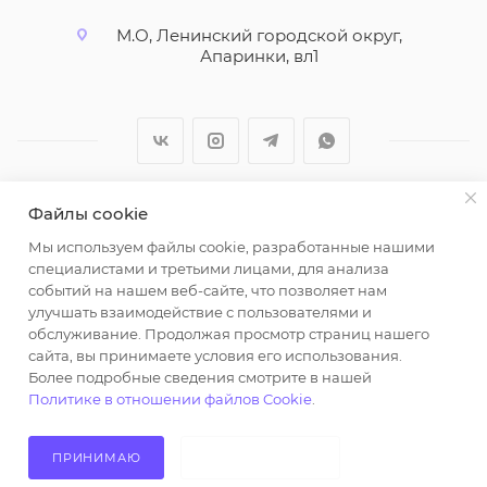
М.О, Ленинский городской округ,
Апаринки, вл1
Файлы cookie
2026 © ООО "Вайт Текстиль групп"
Мы используем файлы cookie, разработанные нашими
Любая информация на сайте носит справочный
специалистами и третьими лицами, для анализа
характер и не является публичной офертой
событий на нашем веб-сайте, что позволяет нам
определяемой положениями пункта 2 статьи 437
улучшать взаимодействие с пользователями и
Гражданского кодекса Российской Федерации.
обслуживание. Продолжая просмотр страниц нашего
Использование любых материалов, опубликованных
сайта, вы принимаете условия его использования.
Более подробные сведения смотрите в нашей
на https://opt-milena.ru, допустимо только при
Политике в отношении файлов Cookie
.
наличии письменного разрешения редакции и
активной ссылки на https://opt-milena.ru
ПРИНИМАЮ
НЕ ПРИНИМАЮ