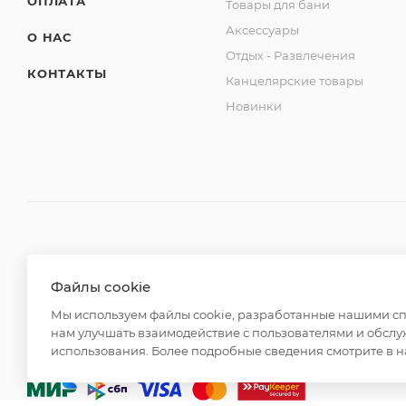
ОПЛАТА
Товары для бани
Аксессуары
О НАС
Отдых - Развлечения
КОНТАКТЫ
Канцелярские товары
Новинки
2026 © ООО "Вайт Текстиль групп"
Файлы cookie
Любая информация на сайте носит справочный характ
Мы используем файлы cookie, разработанные нашими спе
Российской Федерации. Использование любых материа
нам улучшать взаимодействие с пользователями и обслу
редакции и активной ссылки на https://opt-milena.ru
использования. Более подробные сведения смотрите в 