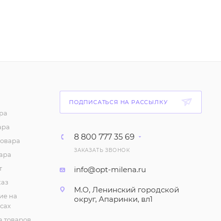
ПОДПИСАТЬСЯ НА РАССЫЛКУ
ра
ара
8 800 777 35 69
товара
ЗАКАЗАТЬ ЗВОНОК
ара
т
info@opt-milena.ru
каз
М.О, Ленинский городской
ие на
округ, Апаринки, вл1
сах
 товаров