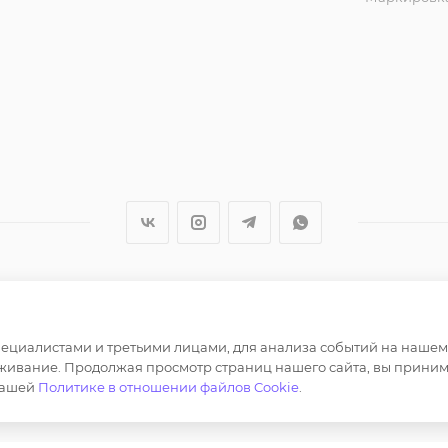
ер и не является публичной офертой определяемой полож
циалистами и третьими лицами, для анализа событий на нашем в
лов, опубликованных на https://opt-milena.ru, допустим
живание. Продолжая просмотр страниц нашего сайта, вы приним
нашей
Политике в отношении файлов Cookie
.