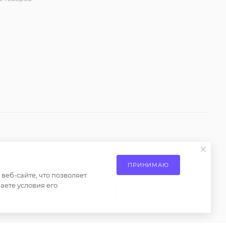
ениями пункта 2 статьи 437 Гражданского кодекса
ПРИНИМАЮ
еб-сайте, что позволяет
о только при наличии письменного разрешения
аете условия его
НЕ ПРИНИМАЮ