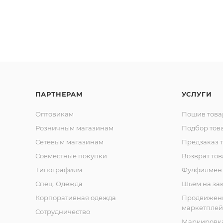
ПАРТНЕРАМ
УСЛУГИ
Оптовикам
Пошив това
Розничным магазинам
Подбор тов
Сетевым магазинам
Предзаказ 
Совместные покупки
Возврат тов
Типографиям
Фулфилмен
Спец. Одежда
Шьем на за
Корпоративная одежда
Продвижен
маркетплей
Сотрудничество
Маркировка