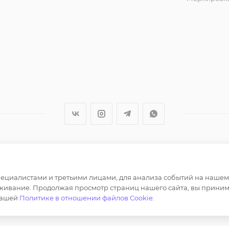
ер и не является публичной офертой определяемой полож
циалистами и третьими лицами, для анализа событий на нашем в
лов, опубликованных на https://opt-milena.ru, допустим
живание. Продолжая просмотр страниц нашего сайта, вы приним
нашей
Политике в отношении файлов Cookie
.