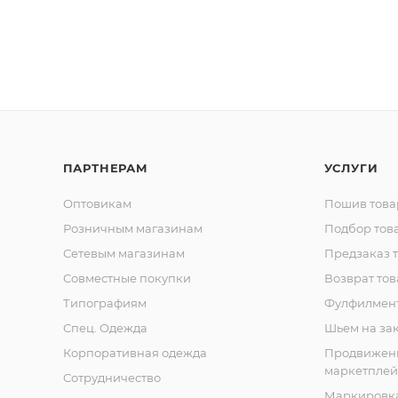
ПАРТНЕРАМ
УСЛУГИ
Оптовикам
Пошив това
Розничным магазинам
Подбор тов
Сетевым магазинам
Предзаказ 
Совместные покупки
Возврат тов
Типографиям
Фулфилмен
Спец. Одежда
Шьем на за
Корпоративная одежда
Продвижен
маркетплей
Сотрудничество
Маркировка