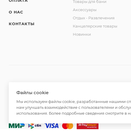
ОПЛАТА
Товары для бани
Аксессуары
О НАС
Отдых - Развлечения
КОНТАКТЫ
Канцелярские товары
Новинки
2026 © ООО "Вайт Текстиль групп"
Файлы cookie
Любая информация на сайте носит справочный характ
Мы используем файлы cookie, разработанные нашими спе
Российской Федерации. Использование любых материа
нам улучшать взаимодействие с пользователями и обслу
редакции и активной ссылки на https://opt-milena.ru
использования. Более подробные сведения смотрите в 