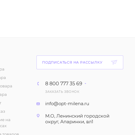
ПОДПИСАТЬСЯ НА РАССЫЛКУ
ра
ара
8 800 777 35 69
товара
ЗАКАЗАТЬ ЗВОНОК
ара
т
info@opt-milena.ru
каз
М.О, Ленинский городской
ие на
округ, Апаринки, вл1
сах
 товаров