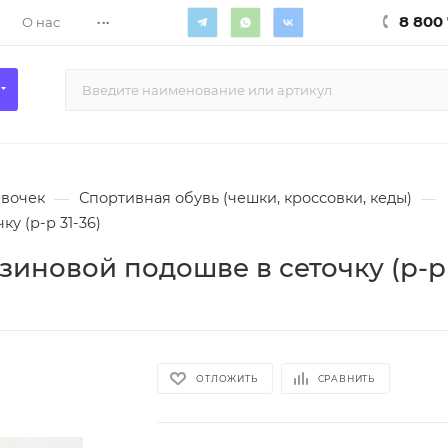
...
8 800 
О нас
евочек
—
Спортивная обувь (чешки, кроссовки, кеды)
—
у (р-р 31-36)
зиновой подошве в сеточку (р-р 
ОТЛОЖИТЬ
СРАВНИТЬ