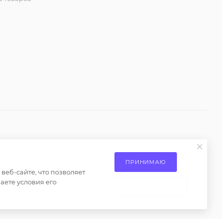
ениями пункта 2 статьи 437 Гражданского кодекса
ПРИНИМАЮ
еб-сайте, что позволяет
о только при наличии письменного разрешения
аете условия его
НЕ ПРИНИМАЮ