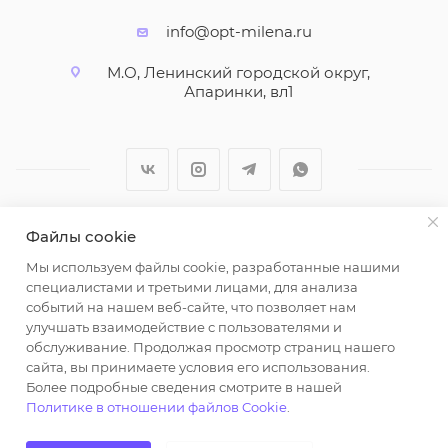
info@opt-milena.ru
М.О, Ленинский городской округ,
Апаринки, вл1
Файлы cookie
2026 © ООО "Вайт Текстиль групп"
Мы используем файлы cookie, разработанные нашими
Любая информация на сайте носит справочный
специалистами и третьими лицами, для анализа
характер и не является публичной офертой
событий на нашем веб-сайте, что позволяет нам
определяемой положениями пункта 2 статьи 437
улучшать взаимодействие с пользователями и
Гражданского кодекса Российской Федерации.
обслуживание. Продолжая просмотр страниц нашего
Использование любых материалов, опубликованных
сайта, вы принимаете условия его использования.
Более подробные сведения смотрите в нашей
на https://opt-milena.ru, допустимо только при
Политике в отношении файлов Cookie
.
наличии письменного разрешения редакции и
активной ссылки на https://opt-milena.ru