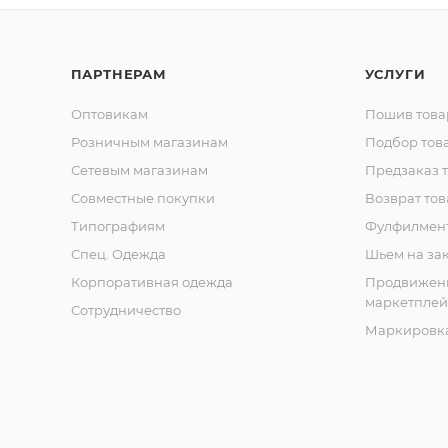
ПАРТНЕРАМ
УСЛУГИ
Оптовикам
Пошив това
Розничным магазинам
Подбор тов
Сетевым магазинам
Предзаказ 
Совместные покупки
Возврат тов
Типографиям
Фулфилмен
Спец. Одежда
Шьем на за
Корпоративная одежда
Продвижен
маркетплей
Сотрудничество
Маркировка