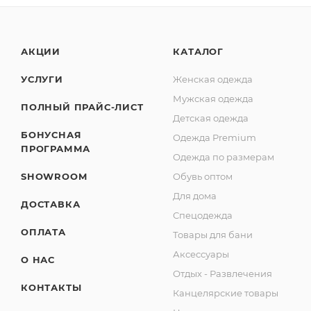
АКЦИИ
КАТАЛОГ
УСЛУГИ
Женская одежда
Мужская одежда
ПОЛНЫЙ ПРАЙС-ЛИСТ
Детская одежда
БОНУСНАЯ
Одежда Premium
ПРОГРАММА
Одежда по размерам
SHOWROOM
Обувь оптом
Для дома
ДОСТАВКА
Спецодежда
ОПЛАТА
Товары для бани
Аксессуары
О НАС
Отдых - Развлечения
КОНТАКТЫ
Канцелярские товары