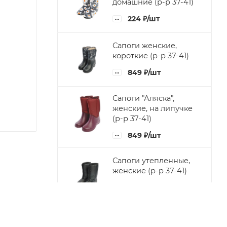
домашние (р-р 37-41)
224
₽
/шт
Сапоги женские,
короткие (р-р 37-41)
849
₽
/шт
Сапоги "Аляска",
женские, на липучке
(р-р 37-41)
849
₽
/шт
Сапоги утепленные,
женские (р-р 37-41)
849
₽
/шт
Тапочки "На иск.меху"
(р-р 36-41)