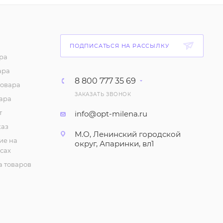
441
₽
/шт
Тапочки "На
ПОДПИСАТЬСЯ НА РАССЫЛКУ
резиновой подошве",
ра
женские (р-р 36-40)
ара
140
₽
/шт
8 800 777 35 69
товара
ЗАКАЗАТЬ ЗВОНОК
ара
Тапочки женские,
утеплённые
т
info@opt-milena.ru
каз
399
₽
/шт
М.О, Ленинский городской
ие на
округ, Апаринки, вл1
сах
Сланцы женские Эва
(много цветов)
 товаров
135
₽
/шт
Тапочки "Открытые, с
вышивкой", женские