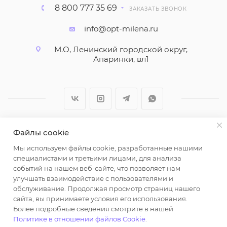
8 800 777 35 69
ЗАКАЗАТЬ ЗВОНОК
info@opt-milena.ru
М.О, Ленинский городской округ,
Апаринки, вл1
Файлы cookie
2026 © ООО "Вайт Текстиль групп"
Мы используем файлы cookie, разработанные нашими
Любая информация на сайте носит справочный
специалистами и третьими лицами, для анализа
характер и не является публичной офертой
событий на нашем веб-сайте, что позволяет нам
определяемой положениями пункта 2 статьи 437
улучшать взаимодействие с пользователями и
Гражданского кодекса Российской Федерации.
обслуживание. Продолжая просмотр страниц нашего
Использование любых материалов, опубликованных
сайта, вы принимаете условия его использования.
Более подробные сведения смотрите в нашей
на https://opt-milena.ru, допустимо только при
Политике в отношении файлов Cookie
.
наличии письменного разрешения редакции и