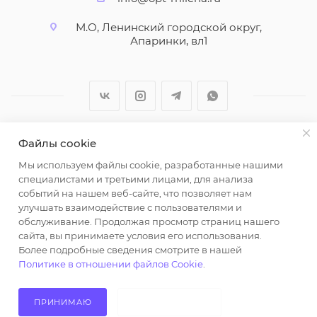
М.О, Ленинский городской округ,
Апаринки, вл1
Файлы cookie
2026 © ООО "Вайт Текстиль групп"
Мы используем файлы cookie, разработанные нашими
Любая информация на сайте носит справочный
специалистами и третьими лицами, для анализа
характер и не является публичной офертой
событий на нашем веб-сайте, что позволяет нам
определяемой положениями пункта 2 статьи 437
улучшать взаимодействие с пользователями и
Гражданского кодекса Российской Федерации.
обслуживание. Продолжая просмотр страниц нашего
Использование любых материалов, опубликованных
сайта, вы принимаете условия его использования.
Более подробные сведения смотрите в нашей
на https://opt-milena.ru, допустимо только при
Политике в отношении файлов Cookie
.
наличии письменного разрешения редакции и
активной ссылки на https://opt-milena.ru
ПРИНИМАЮ
НЕ ПРИНИМАЮ