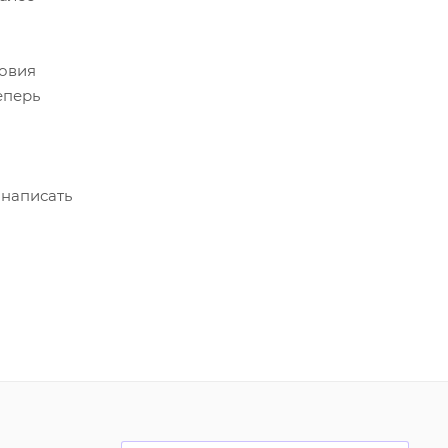
ловия
еперь
 написать