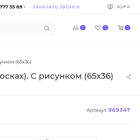
777 35 69
ЗАКАЗАТЬ ЗВОНОК
ВОЙТИ
0
0
0
унком (65х36)
сках). С рисунком (65х36)
969347
Артикул: