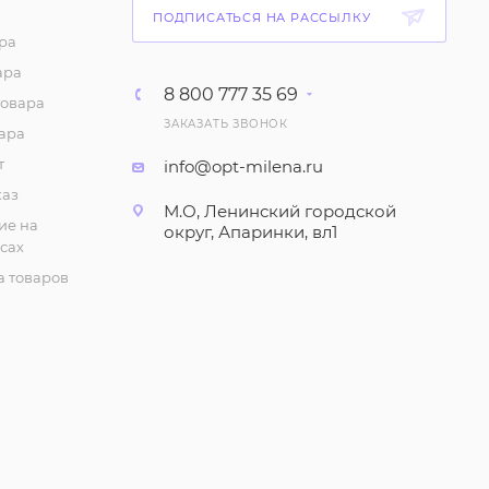
ПОДПИСАТЬСЯ НА РАССЫЛКУ
ра
ара
8 800 777 35 69
товара
ЗАКАЗАТЬ ЗВОНОК
ара
т
info@opt-milena.ru
каз
М.О, Ленинский городской
ие на
округ, Апаринки, вл1
сах
 товаров