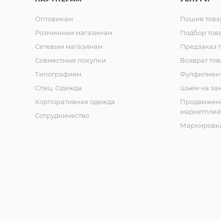
Оптовикам
Пошив това
Розничным магазинам
Подбор тов
Сетевым магазинам
Предзаказ 
Совместные покупки
Возврат тов
Типографиям
Фулфилмен
Спец. Одежда
Шьем на за
Корпоративная одежда
Продвижен
маркетплей
Сотрудничество
Маркировка