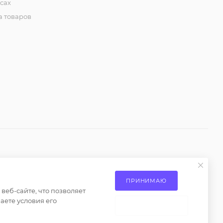
сах
карманом (р-р 42,44)
 товаров
805
₽
/шт
Джинсовый плащ
"Тренч" женский, с
поясом (р-р 42-44)
2 760
₽
/шт
Платье женское
шифоновое. Мини, с
оборкой (р-р 42-44)
1 380
₽
/шт
Платье женское,
шифоновое. С
ениями пункта 2 статьи 437 Гражданского кодекса
ПРИНИМАЮ
рукавами-фонариками.
еб-сайте, что позволяет
о только при наличии письменного разрешения
Принт (р-р 42-44)
аете условия его
НЕ ПРИНИМАЮ
1 265
₽
/шт