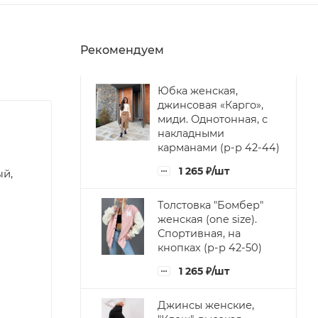
Рекомендуем
Юбка женская,
джинсовая «Карго»,
миди. Однотонная, с
накладными
карманами (р-р 42-44)
1 265
₽
/шт
ый,
Толстовка "Бомбер"
женская (one size).
Спортивная, на
кнопках (р-р 42-50)
1 265
₽
/шт
Джинсы женские,