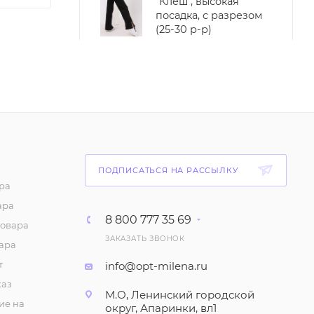
"Клеш", высокая
посадка, с разрезом
(25-30 р-р)
980
₽
/шт
Блузка женская с
объемным рукавом, из
шелка (р-р 42-44)
748
₽
/шт
Платье женское
ПОДПИСАТЬСЯ НА РАССЫЛКУ
"Комбинация",
ра
шелковое, на
ара
бретелях. Миди, А-
8 800 777 35 69
товара
силуэт (р-р 46-52)
ЗАКАЗАТЬ ЗВОНОК
ара
1 093
₽
/шт
т
info@opt-milena.ru
Рубашка укороченная,
каз
М.О, Ленинский городской
женская.
ие на
округ, Апаринки, вл1
Ассиметричная, с