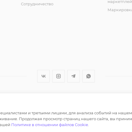
маркетплей
Сотрудничество
Маркировка
ер и не является публичной офертой определяемой полож
циалистами и третьими лицами, для анализа событий на нашем в
лов, опубликованных на https://opt-milena.ru, допустим
живание. Продолжая просмотр страниц нашего сайта, вы приним
нашей
Политике в отношении файлов Cookie
.