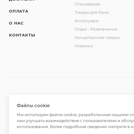
Спецодежда
ОПЛАТА
Товары для бани
Аксессуары
О НАС
Отдых - Развлечения
КОНТАКТЫ
Канцелярские товары
Новинки
2026 © ООО "Вайт Текстиль групп"
Файлы cookie
Любая информация на сайте носит справочный характ
Мы используем файлы cookie, разработанные нашими спе
Российской Федерации. Использование любых материа
нам улучшать взаимодействие с пользователями и обслу
редакции и активной ссылки на https://opt-milena.ru
использования. Более подробные сведения смотрите в 