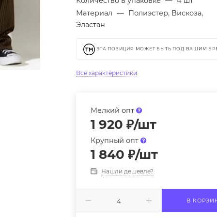
Количество в упаковке
—
4 шт
Материал
—
Полиэстер, Вискоза,
Эластан
ЭТА ПОЗИЦИЯ МОЖЕТ БЫТЬ ПОД ВАШИМ Б
Все характеристики
Мелкий опт
1 920
₽
/шт
Крупный опт
1 840
₽
/шт
Нашли дешевле?
В КОРЗИ