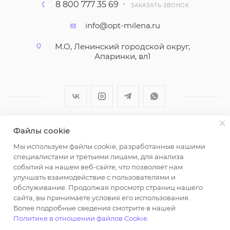
8 800 777 35 69
ЗАКАЗАТЬ ЗВОНОК
info@opt-milena.ru
М.О, Ленинский городской округ,
Апаринки, вл1
Файлы cookie
2026 © ООО "Вайт Текстиль групп"
Мы используем файлы cookie, разработанные нашими
Любая информация на сайте носит справочный
специалистами и третьими лицами, для анализа
характер и не является публичной офертой
событий на нашем веб-сайте, что позволяет нам
определяемой положениями пункта 2 статьи 437
улучшать взаимодействие с пользователями и
Гражданского кодекса Российской Федерации.
обслуживание. Продолжая просмотр страниц нашего
Использование любых материалов, опубликованных
сайта, вы принимаете условия его использования.
Более подробные сведения смотрите в нашей
на https://opt-milena.ru, допустимо только при
Политике в отношении файлов Cookie
.
наличии письменного разрешения редакции и