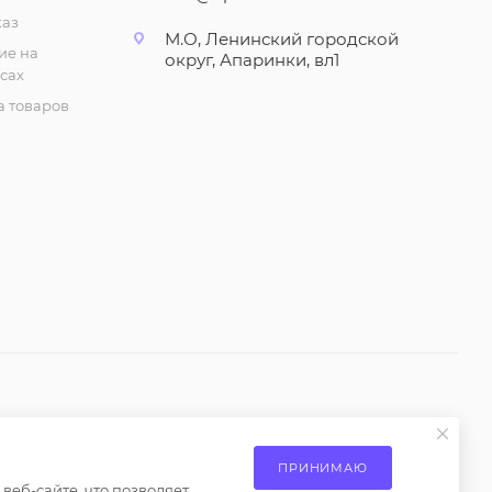
Рубашка укороченная,
каз
М.О, Ленинский городской
женская.
ие на
округ, Апаринки, вл1
Ассиметричная, с
сах
карманом (р-р 42,44)
 товаров
805
₽
/шт
Джинсовый плащ
"Тренч" женский, с
поясом (р-р 42-44)
2 760
₽
/шт
Платье женское
шифоновое. Мини, с
оборкой (р-р 42-44)
1 380
₽
/шт
Платье женское,
шифоновое. С
ениями пункта 2 статьи 437 Гражданского кодекса
ПРИНИМАЮ
рукавами-фонариками.
еб-сайте, что позволяет