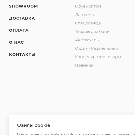
SHOWROOM
Обувь оптом
Для дома
ДОСТАВКА
Спецодежда
ОПЛАТА
Товары для бани
Аксессуары
О НАС
Отдых - Развлечения
КОНТАКТЫ
Канцелярские товары
Новинки
2026 © ООО "Вайт Текстиль групп"
Файлы cookie
Любая информация на сайте носит справочный характ
Мы используем файлы cookie, разработанные нашими спе