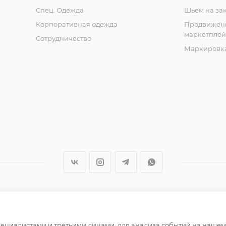
Спец. Одежда
Шьем на за
Корпоративная одежда
Продвижен
маркетплей
Сотрудничество
Маркировка
ер и не является публичной офертой определяемой полож
циалистами и третьими лицами, для анализа событий на нашем в