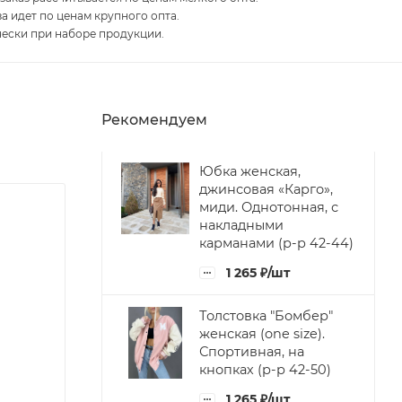
за идет по ценам крупного опта.
чески при наборе продукции.
Рекомендуем
Юбка женская,
джинсовая «Карго»,
миди. Однотонная, с
накладными
карманами (р-р 42-44)
1 265
₽
/шт
Толстовка "Бомбер"
женская (one size).
Спортивная, на
кнопках (р-р 42-50)
1 265
₽
/шт