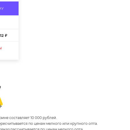
НУ
12 ₽
ы
ине составляет 10 000 рублей.
пересчитывается по ценам мелкого или крупного опта.
 заказ рассчитывается по ценам мелкого опта.