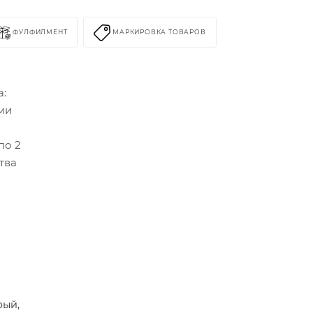
ФУЛФИЛМЕНТ
МАРКИРОВКА ТОВАРОВ
а:
ми
по 2
тва
рый,