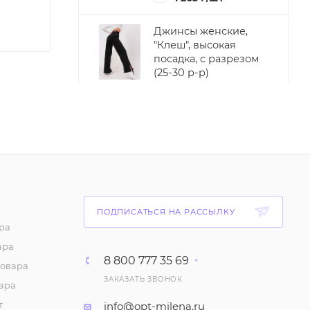
Джинсы женские,
"Клеш", высокая
посадка, с разрезом
(25-30 р-р)
980
₽
/шт
Блузка женская с
объемным рукавом, из
шелка (р-р 42-44)
748
₽
/шт
Платье женское
ПОДПИСАТЬСЯ НА РАССЫЛКУ
"Комбинация",
ра
шелковое, на
ара
бретелях. Миди, А-
8 800 777 35 69
товара
силуэт (р-р 46-52)
ЗАКАЗАТЬ ЗВОНОК
ара
1 093
₽
/шт
т
info@opt-milena.ru