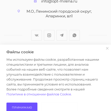
info@opt-milena.ru
М.О, Ленинский городской округ,
Апаринки, вл1
Файлы cookie
2026 © ООО "Вайт Текстиль групп"
Мы используем файлы cookie, разработанные нашими
Любая информация на сайте носит справочный
специалистами и третьими лицами, для анализа
характер и не является публичной офертой
событий на нашем веб-сайте, что позволяет нам
определяемой положениями пункта 2 статьи 437
улучшать взаимодействие с пользователями и
Гражданского кодекса Российской Федерации.
обслуживание. Продолжая просмотр страниц нашего
Использование любых материалов, опубликованных
сайта, вы принимаете условия его использования.
Более подробные сведения смотрите в нашей
на https://opt-milena.ru, допустимо только при
Политике в отношении файлов Cookie
.
наличии письменного разрешения редакции и
активной ссылки на https://opt-milena.ru
ПРИНИМАЮ
НЕ ПРИНИМАЮ