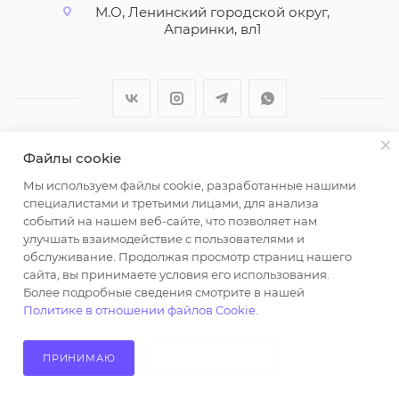
М.О, Ленинский городской округ,
Апаринки, вл1
Файлы cookie
2026 © ООО "Вайт Текстиль групп"
Мы используем файлы cookie, разработанные нашими
Любая информация на сайте носит справочный
специалистами и третьими лицами, для анализа
характер и не является публичной офертой
событий на нашем веб-сайте, что позволяет нам
определяемой положениями пункта 2 статьи 437
улучшать взаимодействие с пользователями и
Гражданского кодекса Российской Федерации.
обслуживание. Продолжая просмотр страниц нашего
Использование любых материалов, опубликованных
сайта, вы принимаете условия его использования.
Более подробные сведения смотрите в нашей
на https://opt-milena.ru, допустимо только при
Политике в отношении файлов Cookie
.
наличии письменного разрешения редакции и
активной ссылки на https://opt-milena.ru
ПРИНИМАЮ
НЕ ПРИНИМАЮ