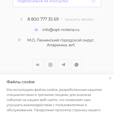
ПОДПИСАТЬСЯ НА РАССЫЛКУ
8 800 777 35 69
ЗАКАЗАТЬ ЗВОНОК
info@opt-milena.ru
М.О, Ленинский городской округ,
Апаринки, вл1
Файлы cookie
2026 © ООО "Вайт Текстиль групп"
Мы используем файлы cookie, разработанные нашими
Любая информация на сайте носит справочный
специалистами и третьими лицами, для анализа
характер и не является публичной офертой
событий на нашем веб-сайте, что позволяет нам
определяемой положениями пункта 2 статьи 437
улучшать взаимодействие с пользователями и
Гражданского кодекса Российской Федерации.
обслуживание. Продолжая просмотр страниц нашего