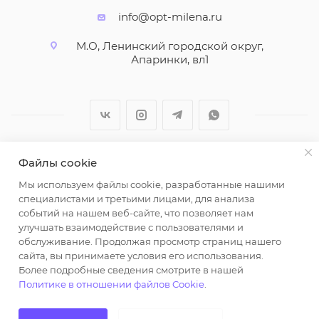
info@opt-milena.ru
М.О, Ленинский городской округ,
Апаринки, вл1
Файлы cookie
2026 © ООО "Вайт Текстиль групп"
Мы используем файлы cookie, разработанные нашими
Любая информация на сайте носит справочный
специалистами и третьими лицами, для анализа
характер и не является публичной офертой
событий на нашем веб-сайте, что позволяет нам
определяемой положениями пункта 2 статьи 437
улучшать взаимодействие с пользователями и
Гражданского кодекса Российской Федерации.
обслуживание. Продолжая просмотр страниц нашего
Использование любых материалов, опубликованных
сайта, вы принимаете условия его использования.
Более подробные сведения смотрите в нашей
на https://opt-milena.ru, допустимо только при
Политике в отношении файлов Cookie
.
наличии письменного разрешения редакции и
активной ссылки на https://opt-milena.ru