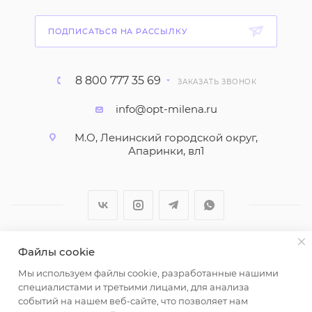
ПОДПИСАТЬСЯ НА РАССЫЛКУ
8 800 777 35 69
ЗАКАЗАТЬ ЗВОНОК
info@opt-milena.ru
М.О, Ленинский городской округ,
Апаринки, вл1
Файлы cookie
2026 © ООО "Вайт Текстиль групп"
Мы используем файлы cookie, разработанные нашими
Любая информация на сайте носит справочный
специалистами и третьими лицами, для анализа
характер и не является публичной офертой
событий на нашем веб-сайте, что позволяет нам
определяемой положениями пункта 2 статьи 437