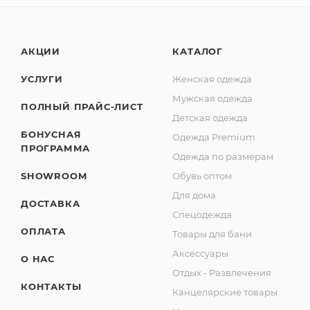
АКЦИИ
КАТАЛОГ
УСЛУГИ
Женская одежда
Мужская одежда
ПОЛНЫЙ ПРАЙС-ЛИСТ
Детская одежда
БОНУСНАЯ
Одежда Premium
ПРОГРАММА
Одежда по размерам
SHOWROOM
Обувь оптом
Для дома
ДОСТАВКА
Спецодежда
ОПЛАТА
Товары для бани
Аксессуары
О НАС
Отдых - Развлечения
КОНТАКТЫ
Канцелярские товары