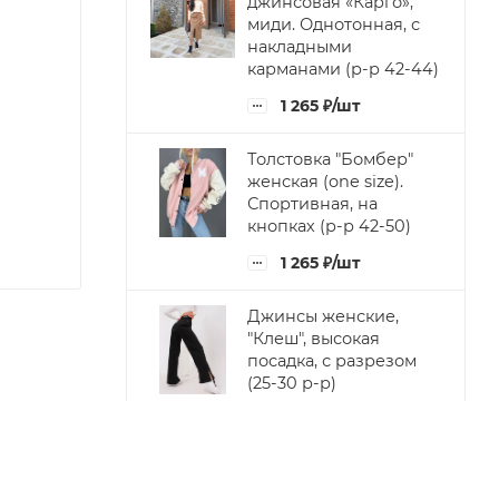
джинсовая «Карго»,
миди. Однотонная, с
накладными
карманами (р-р 42-44)
1 265
₽
/шт
Толстовка "Бомбер"
женская (one size).
Спортивная, на
кнопках (р-р 42-50)
1 265
₽
/шт
Джинсы женские,
"Клеш", высокая
посадка, с разрезом
(25-30 р-р)
980
₽
/шт
Блузка женская с
объемным рукавом, из