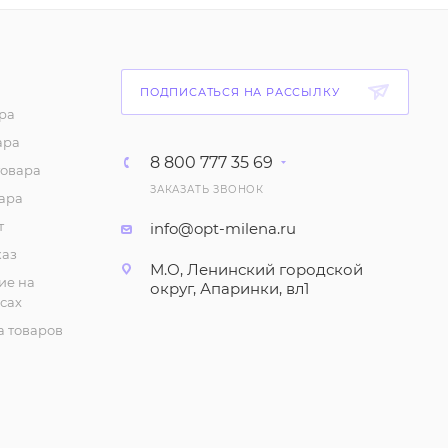
шелка (р-р 42-44)
748
₽
/шт
ПОДПИСАТЬСЯ НА РАССЫЛКУ
Платье женское
ра
"Комбинация",
шелковое, на
ара
бретелях. Миди, А-
8 800 777 35 69
товара
силуэт (р-р 46-52)
ЗАКАЗАТЬ ЗВОНОК
ара
1 093
₽
/шт
т
info@opt-milena.ru
каз
Рубашка укороченная,
М.О, Ленинский городской
женская.
ие на
округ, Апаринки, вл1
Ассиметричная, с
сах
карманом (р-р 42,44)
 товаров
805
₽
/шт
Джинсовый плащ
"Тренч" женский, с
поясом (р-р 42-44)