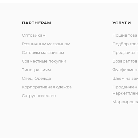
ПАРТНЕРАМ
УСЛУГИ
Оптовикам
Пошив това
Розничным магазинам
Подбор тов
Сетевым магазинам
Предзаказ 
Совместные покупки
Возврат тов
Типографиям
Фулфилмен
Спец. Одежда
Шьем на за
Корпоративная одежда
Продвижен
маркетплей
Сотрудничество
Маркировка