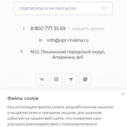
ПОДПИСАТЬСЯ НА РАССЫЛКУ
8 800 777 35 69
ЗАКАЗАТЬ ЗВОНОК
info@opt-milena.ru
М.О, Ленинский городской округ,
Апаринки, вл1
Файлы cookie
2026 © ООО "Вайт Текстиль групп"
Мы используем файлы cookie, разработанные нашими
Любая информация на сайте носит справочный
специалистами и третьими лицами, для анализа
характер и не является публичной офертой
событий на нашем веб-сайте, что позволяет нам
определяемой положениями пункта 2 статьи 437
улучшать взаимодействие с пользователями и