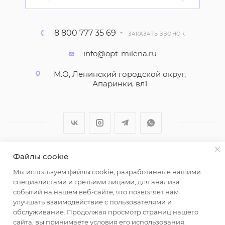
8 800 777 35 69
ЗАКАЗАТЬ ЗВОНОК
info@opt-milena.ru
М.О, Ленинский городской округ,
Апаринки, вл1
Файлы cookie
2026 © ООО "Вайт Текстиль групп"
Мы используем файлы cookie, разработанные нашими
Любая информация на сайте носит справочный
специалистами и третьими лицами, для анализа
характер и не является публичной офертой
событий на нашем веб-сайте, что позволяет нам
определяемой положениями пункта 2 статьи 437
улучшать взаимодействие с пользователями и
Гражданского кодекса Российской Федерации.
обслуживание. Продолжая просмотр страниц нашего
Использование любых материалов, опубликованных
сайта, вы принимаете условия его использования.