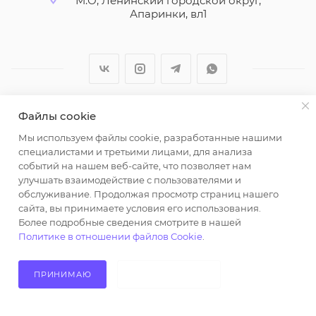
М.О, Ленинский городской округ,
Апаринки, вл1
Файлы cookie
2026 © ООО "Вайт Текстиль групп"
Мы используем файлы cookie, разработанные нашими
Любая информация на сайте носит справочный
специалистами и третьими лицами, для анализа
характер и не является публичной офертой
событий на нашем веб-сайте, что позволяет нам
определяемой положениями пункта 2 статьи 437
улучшать взаимодействие с пользователями и
Гражданского кодекса Российской Федерации.
обслуживание. Продолжая просмотр страниц нашего
Использование любых материалов, опубликованных
сайта, вы принимаете условия его использования.
Более подробные сведения смотрите в нашей
на https://opt-milena.ru, допустимо только при
Политике в отношении файлов Cookie
.
наличии письменного разрешения редакции и
активной ссылки на https://opt-milena.ru
ПРИНИМАЮ
НЕ ПРИНИМАЮ