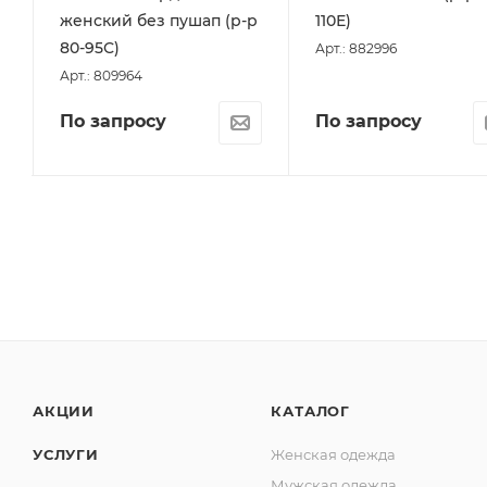
женский без пушап (р-р
110Е)
80-95С)
Арт.: 882996
Арт.: 809964
По запросу
По запросу
АКЦИИ
КАТАЛОГ
УСЛУГИ
Женская одежда
Мужская одежда