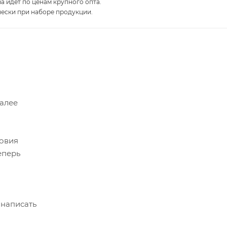
за идет по ценам крупного опта.
чески при наборе продукции.
Далее
ловия
еперь
 написать