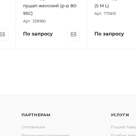
пушап женский (р-р 80-
(S M L)
95С)
Арт.: 775815
Арт.: 338960
По запросу
По запросу
ПАРТНЕРАМ
УСЛУГИ
Оптовикам
Пошив това
Розничным магазинам
Подбор тов