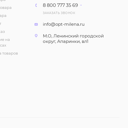
8 800 777 35 69
товара
ЗАКАЗАТЬ ЗВОНОК
ара
т
info@opt-milena.ru
каз
М.О, Ленинский городской
ие на
округ, Апаринки, вл1
сах
 товаров