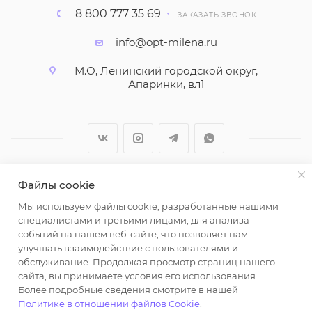
8 800 777 35 69
ЗАКАЗАТЬ ЗВОНОК
info@opt-milena.ru
М.О, Ленинский городской округ,
Апаринки, вл1
Файлы cookie
2026 © ООО "Вайт Текстиль групп"
Мы используем файлы cookie, разработанные нашими
Любая информация на сайте носит справочный
специалистами и третьими лицами, для анализа
характер и не является публичной офертой
событий на нашем веб-сайте, что позволяет нам
определяемой положениями пункта 2 статьи 437
улучшать взаимодействие с пользователями и
Гражданского кодекса Российской Федерации.
обслуживание. Продолжая просмотр страниц нашего
Использование любых материалов, опубликованных
сайта, вы принимаете условия его использования.
Более подробные сведения смотрите в нашей
на https://opt-milena.ru, допустимо только при
Политике в отношении файлов Cookie
.
наличии письменного разрешения редакции и