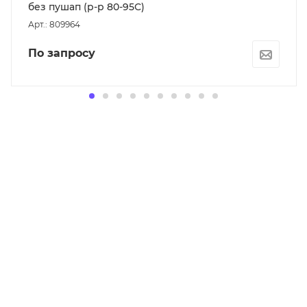
без пушап (р-р 80-95С)
Арт.: 809964
По запросу