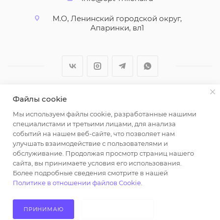
М.О, Ленинский городской округ,
Апаринки, вл1
Файлы cookie
2026 © ООО "Вайт Текстиль групп"
Мы используем файлы cookie, разработанные нашими
Любая информация на сайте носит справочный
специалистами и третьими лицами, для анализа
характер и не является публичной офертой
событий на нашем веб-сайте, что позволяет нам
определяемой положениями пункта 2 статьи 437
улучшать взаимодействие с пользователями и
Гражданского кодекса Российской Федерации.
обслуживание. Продолжая просмотр страниц нашего
Использование любых материалов, опубликованных
сайта, вы принимаете условия его использования.
Более подробные сведения смотрите в нашей
на https://opt-milena.ru, допустимо только при
Политике в отношении файлов Cookie
.
наличии письменного разрешения редакции и
активной ссылки на https://opt-milena.ru
ПРИНИМАЮ
НЕ ПРИНИМАЮ