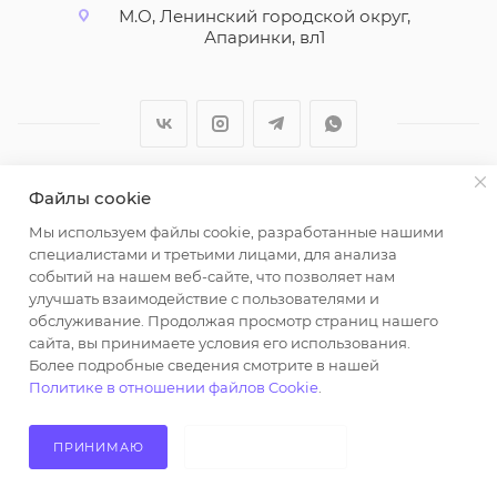
М.О, Ленинский городской округ,
Апаринки, вл1
Файлы cookie
2026 © ООО "Вайт Текстиль групп"
Мы используем файлы cookie, разработанные нашими
Любая информация на сайте носит справочный
специалистами и третьими лицами, для анализа
характер и не является публичной офертой
событий на нашем веб-сайте, что позволяет нам
определяемой положениями пункта 2 статьи 437
улучшать взаимодействие с пользователями и
Гражданского кодекса Российской Федерации.
обслуживание. Продолжая просмотр страниц нашего
Использование любых материалов, опубликованных
сайта, вы принимаете условия его использования.
Более подробные сведения смотрите в нашей
на https://opt-milena.ru, допустимо только при
Политике в отношении файлов Cookie
.
наличии письменного разрешения редакции и
активной ссылки на https://opt-milena.ru
ПРИНИМАЮ
НЕ ПРИНИМАЮ