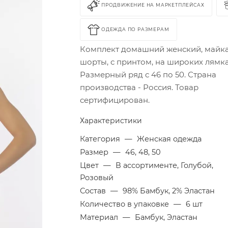
ПРОДВИЖЕНИЕ НА МАРКЕТПЛЕЙСАХ
ОДЕЖДА ПО РАЗМЕРАМ
Комплект домашний женский, майка
шорты, с принтом, на широких лямка
Размерный ряд с 46 по 50. Страна
производства - Россия. Товар
сертифицирован.
Характеристики
Категория
—
Женская одежда
Размер
—
46, 48, 50
Цвет
—
В ассортименте, Голубой,
Розовый
Состав
—
98% Бамбук, 2% Эластан
Количество в упаковке
—
6 шт
Материал
—
Бамбук, Эластан