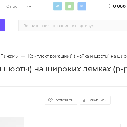
...
8 800 
О нас
Пижамы
—
Комплект домашний ( майка и шорты) на широ
 шорты) на широких лямках (р-р
ОТЛОЖИТЬ
СРАВНИТЬ