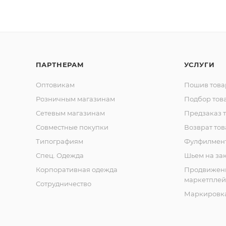
ПАРТНЕРАМ
УСЛУГИ
Оптовикам
Пошив това
Розничным магазинам
Подбор тов
Сетевым магазинам
Предзаказ 
Совместные покупки
Возврат тов
Типографиям
Фулфилмен
Спец. Одежда
Шьем на за
Корпоративная одежда
Продвижен
маркетплей
Сотрудничество
Маркировка