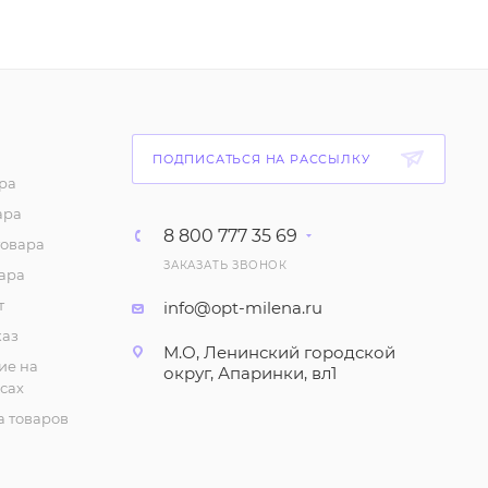
ПОДПИСАТЬСЯ НА РАССЫЛКУ
ра
ара
8 800 777 35 69
товара
ЗАКАЗАТЬ ЗВОНОК
ара
т
info@opt-milena.ru
каз
М.О, Ленинский городской
ие на
округ, Апаринки, вл1
сах
 товаров