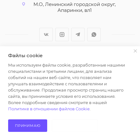
М.О, Ленинский городской округ,
Апаринки, вл1
Файлы cookie
2026 © ООО "Вайт Текстиль групп"
Мы используем файлы cookie, разработанные нашими
Любая информация на сайте носит справочный
специалистами и третьими лицами, для анализа
характер и не является публичной офертой
событий на нашем веб-сайте, что позволяет нам
определяемой положениями пункта 2 статьи 437
улучшать взаимодействие с пользователями и
Гражданского кодекса Российской Федерации.
обслуживание. Продолжая просмотр страниц нашего
Использование любых материалов, опубликованных
сайта, вы принимаете условия его использования.
Более подробные сведения смотрите в нашей
на https://opt-milena.ru, допустимо только при
Политике в отношении файлов Cookie
.
наличии письменного разрешения редакции и
активной ссылки на https://opt-milena.ru
ПРИНИМАЮ
НЕ ПРИНИМАЮ