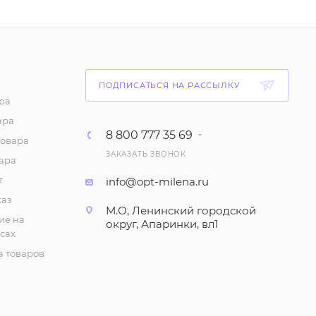
ПОДПИСАТЬСЯ НА РАССЫЛКУ
ра
ара
8 800 777 35 69
товара
ЗАКАЗАТЬ ЗВОНОК
ара
т
info@opt-milena.ru
каз
М.О, Ленинский городской
ие на
округ, Апаринки, вл1
сах
 товаров