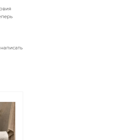
ловия
еперь
 написать