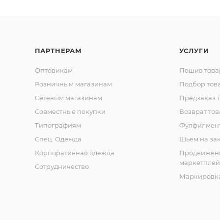
ПАРТНЕРАМ
УСЛУГИ
Оптовикам
Пошив това
Розничным магазинам
Подбор тов
Сетевым магазинам
Предзаказ 
Совместные покупки
Возврат тов
Типографиям
Фулфилмен
Спец. Одежда
Шьем на за
Корпоративная одежда
Продвижен
маркетплей
Сотрудничество
Маркировка