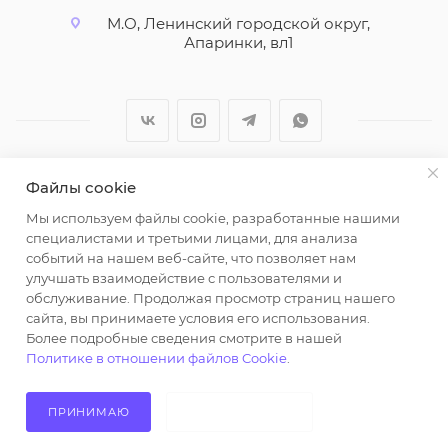
М.О, Ленинский городской округ,
Апаринки, вл1
Файлы cookie
2026 © ООО "Вайт Текстиль групп"
Мы используем файлы cookie, разработанные нашими
Любая информация на сайте носит справочный
специалистами и третьими лицами, для анализа
характер и не является публичной офертой
событий на нашем веб-сайте, что позволяет нам
определяемой положениями пункта 2 статьи 437
улучшать взаимодействие с пользователями и
Гражданского кодекса Российской Федерации.
обслуживание. Продолжая просмотр страниц нашего
Использование любых материалов, опубликованных
сайта, вы принимаете условия его использования.
Более подробные сведения смотрите в нашей
на https://opt-milena.ru, допустимо только при
Политике в отношении файлов Cookie
.
наличии письменного разрешения редакции и
активной ссылки на https://opt-milena.ru
ПРИНИМАЮ
НЕ ПРИНИМАЮ