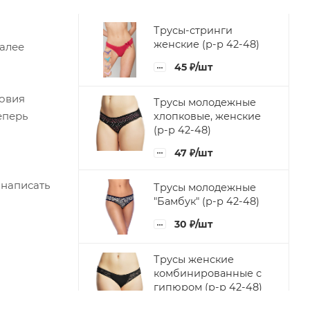
Трусы-стринги
женские (р-р 42-48)
Далее
45
₽
/шт
ловия
Трусы молодежные
еперь
хлопковые, женские
(р-р 42-48)
47
₽
/шт
 написать
Трусы молодежные
"Бамбук" (р-р 42-48)
30
₽
/шт
Трусы женские
комбинированные с
гипюром (р-р 42-48)
52
₽
/шт