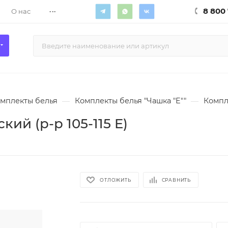
...
8 800 
О нас
мплекты белья
—
Комплекты белья "Чашка "E""
—
Компле
ий (р-р 105-115 E)
ОТЛОЖИТЬ
СРАВНИТЬ