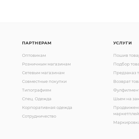
ПАРТНЕРАМ
УСЛУГИ
Оптовикам
Пошив това
Розничным магазинам
Подбор тов
Сетевым магазинам
Предзаказ 
Совместные покупки
Возврат тов
Типографиям
Фулфилмен
Спец. Одежда
Шьем на за
Корпоративная одежда
Продвижен
маркетплей
Сотрудничество
Маркировка