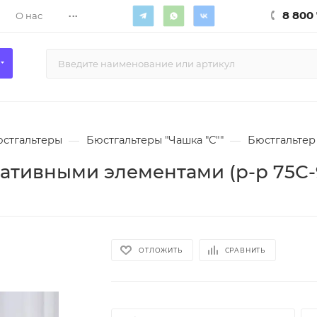
...
8 800 
О нас
стгальтеры
—
Бюстгальтеры "Чашка "С""
—
Бюстгальтер
ативными элементами (р-р 75С-
ОТЛОЖИТЬ
СРАВНИТЬ