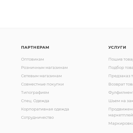
ПАРТНЕРАМ
УСЛУГИ
Оптовикам
Пошив това
Розничным магазинам
Подбор тов
Сетевым магазинам
Предзаказ 
Совместные покупки
Возврат тов
Типографиям
Фулфилмен
Спец. Одежда
Шьем на за
Корпоративная одежда
Продвижен
маркетплей
Сотрудничество
Маркировка