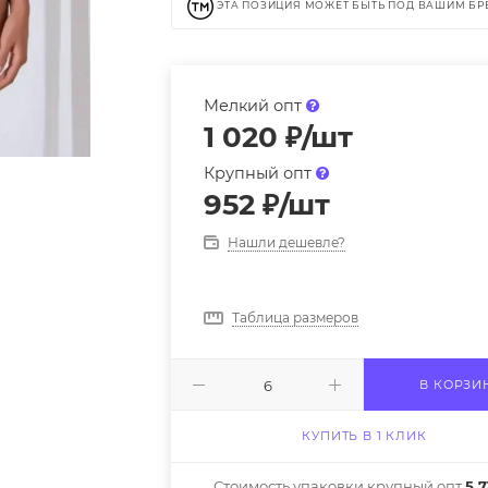
ЭТА ПОЗИЦИЯ МОЖЕТ БЫТЬ ПОД ВАШИМ Б
Мелкий опт
1 020
₽
/шт
Крупный опт
952
₽
/шт
Нашли дешевле?
Таблица размеров
В КОРЗИ
КУПИТЬ В 1 КЛИК
Стоимость упаковки крупный опт
5 7