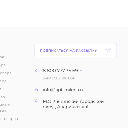
52
₽
/шт
Трусы-шортики
"Бамбук", женские (р-р
42-48)
56
₽
/шт
ПОДПИСАТЬСЯ НА РАССЫЛКУ
Панталоны женские,
ра
большие размеры
ара
8 800 777 35 69
112
₽
/шт
товара
ЗАКАЗАТЬ ЗВОНОК
ара
Трусы женские,
т
info@opt-milena.ru
большие размеры,
хлопковые (слипы)
каз
М.О, Ленинский городской
ие на
70
₽
/шт
округ, Апаринки, вл1
сах
 товаров
Трусы молодежные с
кружевом (р-р 42-48)