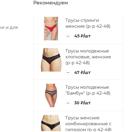
Рекомендуем
Трусы-стринги
женские (р-р 42-48)
ки и для
45
₽
/шт
Трусы молодежные
хлопковые, женские
(р-р 42-48)
47
₽
/шт
Трусы молодежные
"Бамбук" (р-р 42-48)
30
₽
/шт
Трусы женские
комбинированные с
гипюром (р-р 42-48)