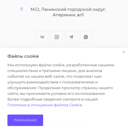
М.О, Ленинский городской округ,
Апаринки, вл1
Файлы cookie
2026 © ООО "Вайт Текстиль групп"
Мы используем файлы cookie, разработанные нашими
Любая информация на сайте носит справочный
специалистами и третьими лицами, для анализа
характер и не является публичной офертой
событий на нашем веб-сайте, что позволяет нам
определяемой положениями пункта 2 статьи 437
улучшать взаимодействие с пользователями и
Гражданского кодекса Российской Федерации.
обслуживание. Продолжая просмотр страниц нашего
Использование любых материалов, опубликованных
сайта, вы принимаете условия его использования.
Более подробные сведения смотрите в нашей
на https://opt-milena.ru, допустимо только при
Политике в отношении файлов Cookie
.
наличии письменного разрешения редакции и
активной ссылки на https://opt-milena.ru
ПРИНИМАЮ
НЕ ПРИНИМАЮ