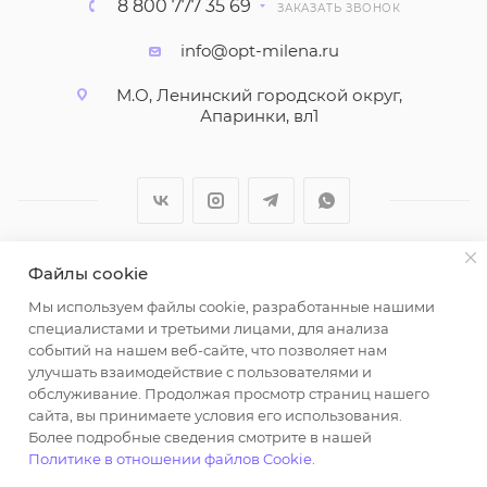
8 800 777 35 69
ЗАКАЗАТЬ ЗВОНОК
info@opt-milena.ru
М.О, Ленинский городской округ,
Апаринки, вл1
Файлы cookie
2026 © ООО "Вайт Текстиль групп"
Мы используем файлы cookie, разработанные нашими
Любая информация на сайте носит справочный
специалистами и третьими лицами, для анализа
характер и не является публичной офертой
событий на нашем веб-сайте, что позволяет нам
определяемой положениями пункта 2 статьи 437
улучшать взаимодействие с пользователями и
Гражданского кодекса Российской Федерации.
обслуживание. Продолжая просмотр страниц нашего
Использование любых материалов, опубликованных
сайта, вы принимаете условия его использования.
Более подробные сведения смотрите в нашей
на https://opt-milena.ru, допустимо только при
Политике в отношении файлов Cookie
.
наличии письменного разрешения редакции и