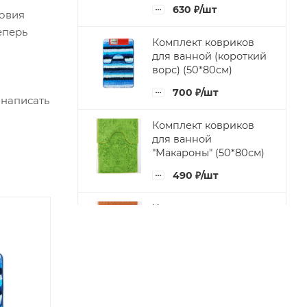
630
₽
/шт
ловия
еперь
Комплект ковриков
для ванной (короткий
ворс) (50*80см)
700
₽
/шт
 написать
Комплект ковриков
для ванной
"Макароны" (50*80см)
490
₽
/шт
Комплект ковриков
для ванной "Рельеф"
(50*80см)
490
₽
/шт
Придверный коврик
на резиновой