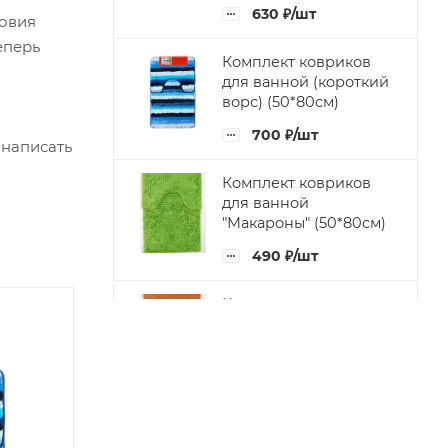
630
₽
/шт
ловия
еперь
Комплект ковриков
для ванной (короткий
ворс) (50*80см)
700
₽
/шт
 написать
Комплект ковриков
для ванной
"Макароны" (50*80см)
490
₽
/шт
Комплект ковриков
для ванной "Рельеф"
(50*80см)
490
₽
/шт
Придверный коврик
на резиновой