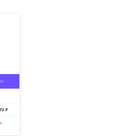
НУ
72 ₽
ы