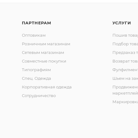
ПАРТНЕРАМ
УСЛУГИ
Оптовикам
Пошив това
Розничным магазинам
Подбор тов
Сетевым магазинам
Предзаказ 
Совместные покупки
Возврат тов
Типографиям
Фулфилмен
Спец. Одежда
Шьем на за
Корпоративная одежда
Продвижен
маркетплей
Сотрудничество
Маркировка