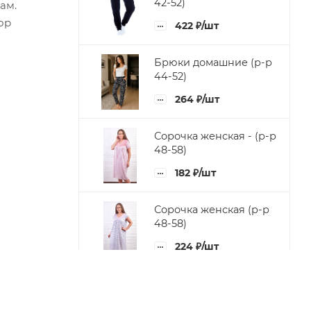
42-52)
ам.
ор
422
₽
/шт
Брюки домашние (р-р
44-52)
264
₽
/шт
Сорочка женская - (р-р
48-58)
182
₽
/шт
Сорочка женская (р-р
48-58)
224
₽
/шт
Сорочка женская (48-
58)