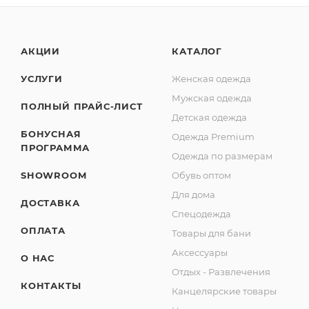
АКЦИИ
КАТАЛОГ
УСЛУГИ
Женская одежда
Мужская одежда
ПОЛНЫЙ ПРАЙС-ЛИСТ
Детская одежда
БОНУСНАЯ
Одежда Premium
ПРОГРАММА
Одежда по размерам
SHOWROOM
Обувь оптом
Для дома
ДОСТАВКА
Спецодежда
ОПЛАТА
Товары для бани
Аксессуары
О НАС
Отдых - Развлечения
КОНТАКТЫ
Канцелярские товары