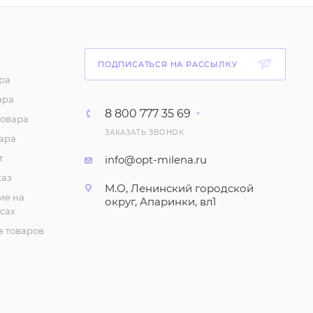
210
₽
/шт
Сорочка женская -- (р-
р 48-58)
ПОДПИСАТЬСЯ НА РАССЫЛКУ
ра
210
₽
/шт
ара
8 800 777 35 69
товара
Сорочка "В горошек",
ЗАКАЗАТЬ ЗВОНОК
женская (р-р 48-56)
ара
210
₽
/шт
т
info@opt-milena.ru
каз
М.О, Ленинский городской
Комплект "Домашний,
ие на
округ, Апаринки, вл1
с брюками", женский
сах
(р-р 48-58)
 товаров
532
₽
/шт
Комплект "Футболка и
бриджи", домашний
(р-р 48-58)