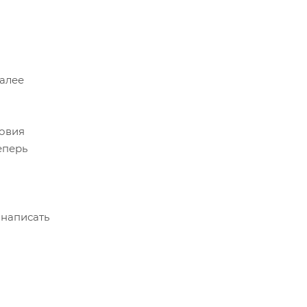
Далее
ловия
еперь
 написать