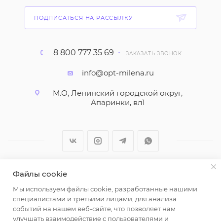
ПОДПИСАТЬСЯ НА РАССЫЛКУ
8 800 777 35 69
ЗАКАЗАТЬ ЗВОНОК
info@opt-milena.ru
М.О, Ленинский городской округ,
Апаринки, вл1
Файлы cookie
2026 © ООО "Вайт Текстиль групп"
Мы используем файлы cookie, разработанные нашими
Любая информация на сайте носит справочный
специалистами и третьими лицами, для анализа
характер и не является публичной офертой
событий на нашем веб-сайте, что позволяет нам
определяемой положениями пункта 2 статьи 437
улучшать взаимодействие с пользователями и